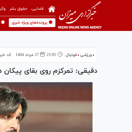
قضایی
حقوق بشر
وکی
🟡 پرونده‌های ویژه خبری
🟡 
ورزشی
فوتبال
23:05
27 مرداد 1404
کد خبر
دقیقی: تمرکزم روی بقای پیکان د