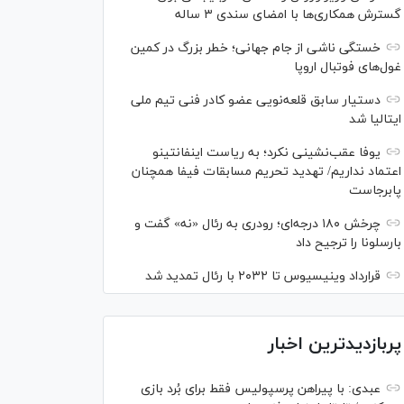
گسترش همکاری‌ها با امضای سندی ۳ ساله
خستگی ناشی از جام جهانی؛ خطر بزرگ در کمین
غول‌های فوتبال اروپا
دستیار سابق قلعه‌نویی عضو کادر فنی تیم ملی
ایتالیا شد
یوفا عقب‌نشینی نکرد؛ به ریاست اینفانتینو
اعتماد نداریم/ تهدید تحریم مسابقات فیفا همچنان
پابرجاست
چرخش ۱۸۰ درجه‌ای؛ رودری به رئال «نه» گفت و
بارسلونا را ترجیح داد
قرارداد وینیسیوس تا ۲۰۳۲ با رئال‌ تمدید شد
پربازدیدترین اخبار
عبدی: با پیراهن پرسپولیس فقط برای بُرد بازی