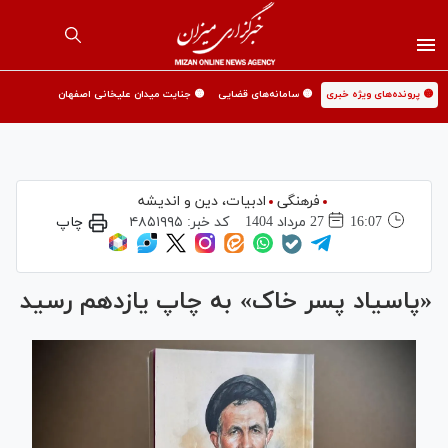
🟡 پرونده‌های ویژه خبری
🟡 سامانه‌های قضایی
🟡 جنایت میدان علیخانی اصفهان
فرهنگی
ادبیات، دین و اندیشه
16:07
27 مرداد 1404
کد خبر:
۴۸۵۱۹۹۵
چاپ
«پاسیاد پسر خاک» به چاپ یازدهم رسید