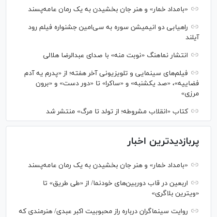
«بامداد خمار» و هنر جان بخشیدن به یک رمان عامه‌پسند
راهیابی دو انیمیشن سوره به سی‌امین جشنواره فیلم رود
آیلند
انتشار نماهنگ «نوبت منه» با صدای عبدالرضا هلالی
فیلم‌های سینمایی و تلویزیونی آخر هفته؛ از «پدرم یه آدم
فضاییه»، «صد یکشنبه» و «ساکرا» تا «دور دست» و «برون
مرزی»
کتاب «انقلاب مشروطه؛ از تولد تا مرگ» منتشر شد
پربازدیدترین اخبار
«بامداد خمار» و هنر جان بخشیدن به یک رمان عامه‌پسند
اربعین در قاب دوربین‌های خودنما/ از «طی طریق» تا
«ویترین بلاگری»
روایت سینماگران درباره راز محبوبیت اکبر عبدی/ هنرمندی که