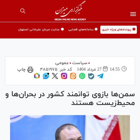
🟡 پرونده‌های ویژه خبری
🟡 سامانه‌های قضایی
🟡 جنایت میدان علیخانی اصفهان
سیاست
عمومی
14:55
27 مرداد 1404
کد خبر:
۴۸۵۱۹۷۵
چاپ
سمن‌ها بازوی توانمند کشور در بحران‌ها و
محیط‌زیست هستند