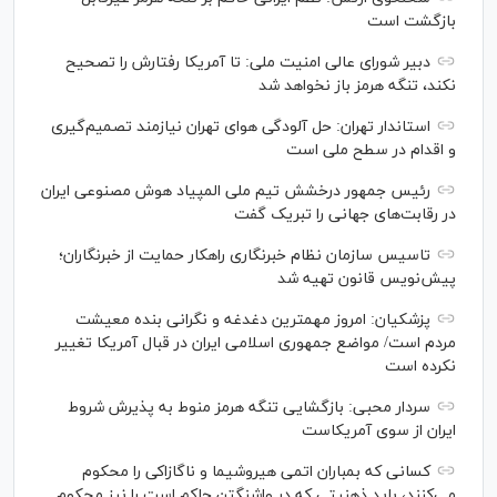
بازگشت است
دبیر شورای عالی امنیت ملی: تا آمریکا رفتارش را تصحیح
نکند، تنگه هرمز باز نخواهد شد
استاندار تهران: حل آلودگی هوای تهران نیازمند تصمیم‌گیری
و اقدام در سطح ملی است
رئیس جمهور درخشش تیم ملی المپیاد هوش مصنوعی ایران
در رقابت‌های جهانی را تبریک گفت
تاسیس سازمان نظام خبرنگاری راهکار حمایت از خبرنگاران؛
پیش‌نویس قانون تهیه شد
پزشکیان: امروز مهمترین دغدغه و نگرانی بنده معیشت
مردم است/ مواضع جمهوری اسلامی ایران در قبال آمریکا تغییر
نکرده است
سردار محبی: بازگشایی تنگه هرمز منوط به پذیرش شروط
ایران از سوی آمریکاست
کسانی که بمباران اتمی هیروشیما و ناگازاکی را محکوم
می‌کنند، باید ذهنیتی که در واشنگتن حاکم است را نیز محکوم