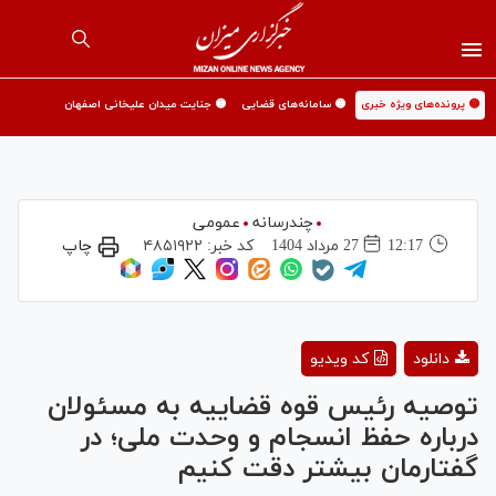
🟡 پرونده‌های ویژه خبری
🟡 سامانه‌های قضایی
🟡 جنایت میدان علیخانی اصفهان
چندرسانه
عمومی
12:17
27 مرداد 1404
کد خبر:
۴۸۵۱۹۲۲
چاپ
Play
دانلود
کد ویدیو
Video
توصیه رئیس قوه قضاییه به مسئولان
درباره حفظ انسجام و وحدت ملی؛ در
گفتارمان بیشتر دقت کنیم