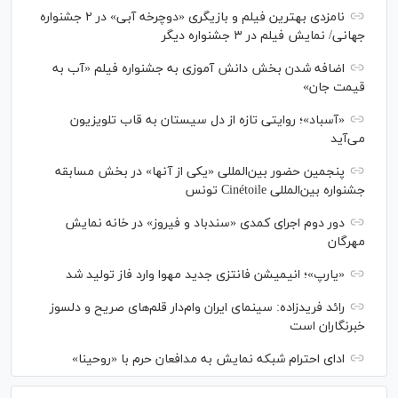
نامزدی بهترین فیلم و بازیگری «دوچرخه آبی» در ۲ جشنواره
جهانی/ نمایش فیلم در ۳ جشنواره دیگر
اضافه شدن بخش دانش آموزی به جشنواره فیلم «آب به
قیمت جان»
«آسباد»؛ روایتی تازه از دل سیستان به قاب تلویزیون
می‌آید
پنجمین حضور بین‌المللی «یکی از آنها» در بخش مسابقه
جشنواره بین‌المللی Cinétoile تونس
دور دوم اجرای کمدی «سندباد و فیروز» در خانه نمایش
مهرگان
«یارپ»؛ انیمیشن فانتزی جدید مهوا وارد فاز تولید شد
رائد فریدزاده: سینمای ایران وام‌دار قلم‌های صریح و دلسوز
خبرنگاران است
ادای احترام شبکه نمایش به مدافعان حرم با «روحینا»