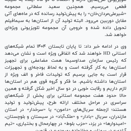
قطعی می‌رسیم. همچنین سعید سلطانی مجموعه
«شیرعلی‌مردان‌خان» را به پیش‌تولید رسانده که در ماه‌های آتی
مقابل دوربین می‌رود. البته تولید آن از استان‌ها به سیمافیلم
تحویل داده شده و خروجی آن مجموعه تلویزیونی ویژه‌ای
خواهد شد.
وی در ادامه خبر داد: تا پایان تابستان ۱۴۰۴ تمام شبکه‌های
استانی HD خواهند شد که اتفاقی ویژه است و نشان می‌دهد
که رئیس سازمان صداوسیما همت مضاعفی برای تجهیز
استان‌ها به کار گرفته است و به لحاظ بودجه‌ای و تجهیزات
قرار است به جایی برسیم که تولیدات فاخر و الف ویژه از
استان‌ها داشته باشیم. ما فکر و گروه قوی هم در استان‌ها
لازم داریم و رقابت خوبی در دو سال اخیر شکل گرفته و همین
حالا حدود هفت مجموعه استانی برای پخش از شبکه‌های
سراسری در مراحل مختلف ارائه طرح، پیش‌تولید و تولید
هستند؛ ازجمله سریال‌های «دامون» یا «سرخدار» در استان
مازندران، سریال «بادار» و «ملک‌آباد» در سیستان و بلوچستان،
«امیدوارها» در یزد، «حزب بلوط» در چهارمحال و بختیاری، «تیم
آزادی» در سمنان و «خانواده بهبودی» در قزوین.