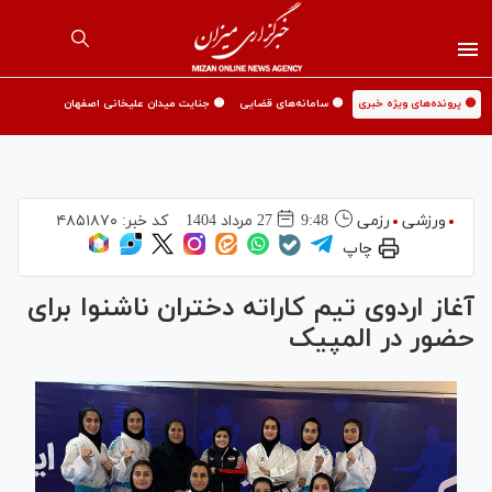
🟡 پرونده‌های ویژه خبری
🟡 سامانه‌های قضایی
🟡 جنایت میدان علیخانی اصفهان
ورزشی
رزمی
9:48
27 مرداد 1404
کد خبر:
۴۸۵۱۸۷۰
چاپ
آغاز اردوی تیم کاراته دختران ناشنوا برای
حضور در المپیک