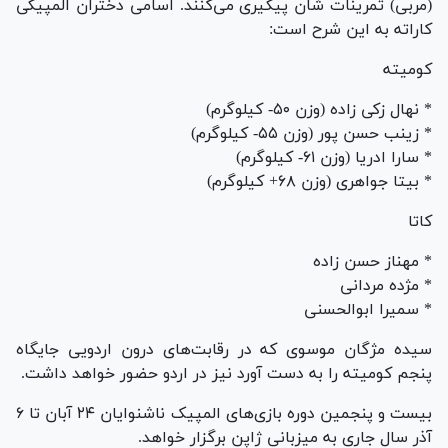
(مربی) تمرینات شان پیگیری می‌کنند. اسامی دختران المپیکی
کاراته به این شرح است:
کومیته
* نهال زکی زاده (وزن ۵۰- کیلوگرم)
* زینب حسن پور (وزن ۵۵- کیلوگرم)
* سارا ادریا (وزن ۶۱- کیلوگرم)
* بیتا جواهری (وزن ۶۸+ کیلوگرم)
کاتا
* مهناز حسن زاده
* مژده مردانی
* سمیرا ابوالحسنی
سیده مژگان موسوی که در رقابت‌های درون اردویی جایگاه
پنجم کومیته را به دست آورد نیز در اردو حضور خواهد داشت.
بیست و پنجمین دوره بازی‌های المپیک ناشنوایان ۲۴ آبان تا ۶
آذر سال جاری به میزبانی ژاپن برگزار خواهد.