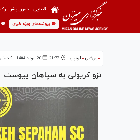
قضایی
حقوق بشر
وکی
🟡 پرونده‌های ویژه خبری
🟡 
ورزشی
فوتبال
21:32
26 مرداد 1404
کد خبر
انزو کریولی به سپاهان پیوست