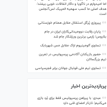
اما امیدوارم در ناگویا و داکار اتفاقات خوبی بیفتد/
هدف اصلی ما کسب سهمیه المپیک لس‌آنجلس
است
پیروزی پُرگل استقلال مقابل همنام خوزستانی
پایان رقابت دوومیدانی‌کاران ایران در جام
بلاروس/ زارعی برترین ورزشکار جام شد
تساوی آلومینیوم اراک مقابل مس شهربابک
حضور بازیکنان آکادمی پرسپولیس در تمرین
تیم بزرگسالان
تساوی تیم ملی فوتبال جوانان برابر فجرسپاسی
پربازدیدترین اخبار
عبدی: با پیراهن پرسپولیس فقط برای بُرد بازی
می‌کنیم/ تارتار امضای فنی دارد