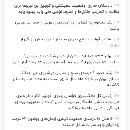
دادستان ساری: وضعیت معیشتی و تجهیز این نیرو‌ها برای
مقابله با تخریب جنگل‌ها و تصرف اراضی ملی باید بهبود یابد
یک محکوم به قصاص در آذربایجان‌ غربی از مجازات رهایی
یافت
تعارض قوانین؛ مانع پنهان سنددار شدن بخش بزرگی از
املاک
تهاتر ۱۶۷۳ میلیارد تومان از اموال شرکت‌های تراستی/
توقیف ۸۶ خودروی لوکس، ۱۸۷ قطعه زمین و ۸۶ واحد آپارتمان
رشد حدود ۹ درصدی صلح و سازش در شورای حل اختلاف
استان تهران در خرداد ماه سال جاری نسبت به مدت مشابه سال
گذشته
رئیس کل دادگستری خراسان رضوی: تولید آثار فاخر هنری
می‌تواند نقشی ماندگار در تربیت نسل آینده و تعمیق باور‌های
فرهنگی و دینی جامعه ایفا کند
کاهش ۱۰ درصدی جمعیت کیفری زندان‌های بوشهر/ ۶۲ درصد
زندانیان واجد شرایط شاغل هستند