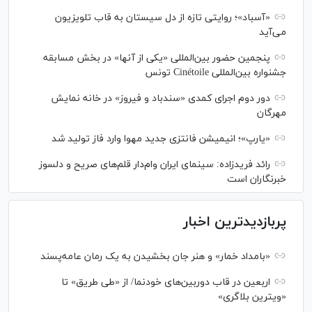
«آسباد»؛ روایتی تازه از دل سیستان به قاب تلویزیون
می‌آید
پنجمین حضور بین‌المللی «یکی از آنها» در بخش مسابقه
جشنواره بین‌المللی Cinétoile تونس
دور دوم اجرای کمدی «سندباد و فیروز» در خانه نمایش
مهرگان
«یارپ»؛ انیمیشن فانتزی جدید مهوا وارد فاز تولید شد
رائد فریدزاده: سینمای ایران وام‌دار قلم‌های صریح و دلسوز
خبرنگاران است
پربازدیدترین اخبار
«بامداد خمار» و هنر جان بخشیدن به یک رمان عامه‌پسند
اربعین در قاب دوربین‌های خودنما/ از «طی طریق» تا
«ویترین بلاگری»