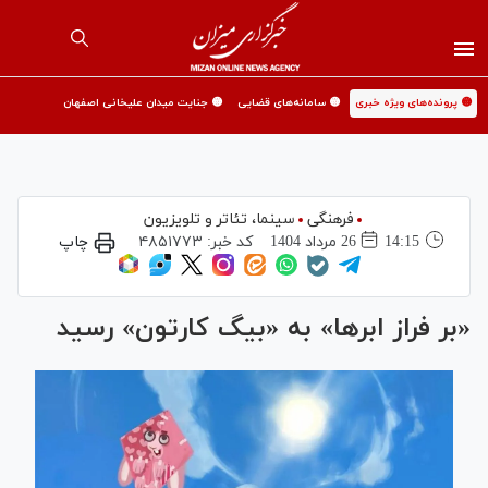
🟡 پرونده‌های ویژه خبری
🟡 سامانه‌های قضایی
🟡 جنایت میدان علیخانی اصفهان
فرهنگی
سینما،‌ تئاتر و تلویزیون
14:15
26 مرداد 1404
کد خبر:
۴۸۵۱۷۷۳
چاپ
«بر فراز ابرها» به «بیگ کارتون» رسید