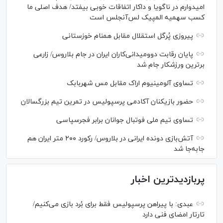
امیدوارم در ناگویا و داکار اتفاقات خوبی بیفتد/ هدف اصلی ما
کسب سهمیه المپیک لس‌آنجلس است
پیروزی پُرگل استقلال مقابل همنام خوزستانی
پایان رقابت دوومیدانی‌کاران ایران در جام بلاروس/ زارعی
برترین ورزشکار جام شد
تساوی آلومینیوم اراک مقابل مس شهربابک
حضور بازیکنان آکادمی پرسپولیس در تمرین تیم بزرگسالان
تساوی تیم ملی فوتبال جوانان برابر فجرسپاسی
آتش‌بازی دونده ایرانی در بلاروس/ رکورد ۲۰۰ متر ایران هم
جابه‌جا شد
پربازدیدترین اخبار
عبدی: با پیراهن پرسپولیس فقط برای بُرد بازی می‌کنیم/
تارتار امضای فنی دارد