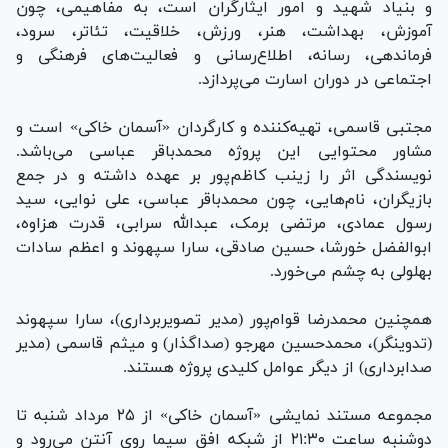
و بنیاد شهید و امور ایثارگران است، به مفاهیمی، چون
آموزش، بهداشت، هنر، ورزش، خلاقیت، تئاتر، سرود،
فرماندهی، رسانه، اطلاع‌رسانی و فعالیت‌های فرهنگی و
اجتماعی در دوران اسارت می‌پردازد.
مجتبی قاسمی، تهیه‌کننده و کارگردان «آسمان خاکی» است و
مشاور محتوایی این پروژه محمدباقر عباسی می‌باشد.
نویسندگی اثر را زینب کاظم‌پور بر عهده داشته و در جمع
بازیگران، نام‌هایی، چون محمدباقر عباسی، علی نوایی، سید
رسول عمادی، مرتضی برمک، عبدالله سرابی، قدرت هزاوه،
ابوالفضل خورشا، حسین صادقی، سارا سپهوند و اعظم سادات
بهلولی به چشم می‌خورد.
همچنین محمدرضا قوام‌پور (مدیر تصویربرداری)، سارا سپهوند
(تدوینگر)، محمدحسین مهرجو (صداگذار) و میثم قاسمی (مدیر
صدابرداری) از دیگر عوامل کلیدی پروژه هستند.
مجموعه مستند نمایشی «آسمان خاکی» از ۲۵ مرداد شنبه تا
دوشنبه ساعت ۲۱:۳۰ از شبکه افق سیما روی آنتن می‌رود و