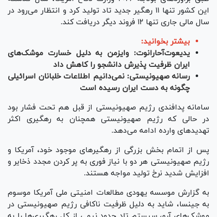
این کشور تنها ۱۱ رهگیر جدید تاد تولید کرد و انتظار می‌رود در
سال مالی جاری تنها ۱۲ فروند دیگر دریافت کند.
بیشتر بخوانید:
یدیعوت‌آحارانوت: وایزمن به دلیل خسارت موشک‌های
ایران ظرفیت پذیرش دانشجو را کاهش داد
رسانه صهیونیستی: نمی‌دانیم اطلاعات خلبانان اسرائیلی
چگونه به دست ایران رسیده است
سامانه پدافندی رژیم صهیونیستی از قبل هم تحت فشار بود
در حالی که رژیم صهیونیستی همچنان به رهگیری اکثر
تهدید‌های وارده ادامه می‌دهد.
پس از اتمام بخش بزرگی از رهگیر‌های موجود خود، آمریکا و
رژیم صهیونیستی هر دو با نیاز فوری به پر کردن مجدد ذخایر و
افزایش شدید نرخ تولید مواجه هستند.
به گزارش موسسه یهودی مطالعات امنیتی ملی آمریکا موسوم
به جینسا، شاید به دلیل ظرفیت ناکافی رژیم صهیونیستی در
موشک‌های آرو، سیستم تاد حدود نیمی از کل رهگیری‌ها را به