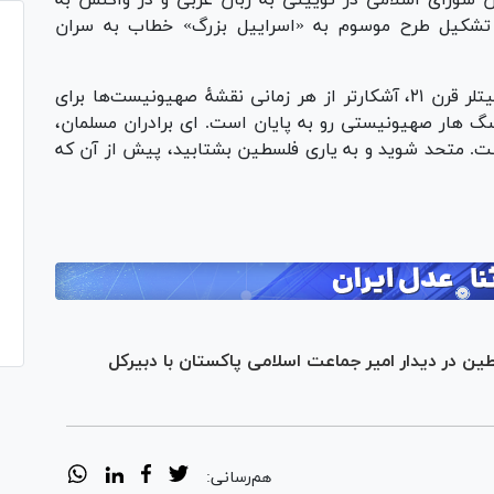
 شورای اسلامی در توییتی به زبان عربی و در واکنش به
ای تشکیل طرح موسوم به «اسراییل بزرگ» خطاب به سران
نخست وزیر جنایتکار رژیم صهیونیستی، این هیتلر قرن ۲۱، آشکارتر از هر زمانی نقشهٔ صهیونیست‌ها برای
 سگ هار صهیونیستی رو به پایان است.‌ ای برادران مسلمان،
ت. متحد شوید و به یاری فلسطین بشتابید، پیش از آن که
ن در دیدار امیر جماعت اسلامی پاکستان با دبیرکل
هم‌رسانی: