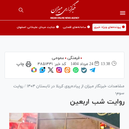
🟡 پرونده‌های ویژه خبری
🟡 سامانه‌های قضایی
🟡 جنایت میدان علیخانی اصفهان
فرهنگی
عمومی
13:38
24 مرداد 1404
کد خبر:
۴۸۵۱۴۴۱
چاپ
مشاهدات خبرنگار میزان از پیاده‌روی کربلا در تابستان ۱۴۰۴ / روایت
سوم؛
روایت شب اربعین