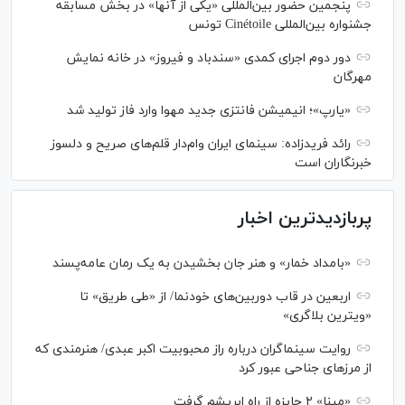
پنجمین حضور بین‌المللی «یکی از آنها» در بخش مسابقه
جشنواره بین‌المللی Cinétoile تونس
دور دوم اجرای کمدی «سندباد و فیروز» در خانه نمایش
مهرگان
«یارپ»؛ انیمیشن فانتزی جدید مهوا وارد فاز تولید شد
رائد فریدزاده: سینمای ایران وام‌دار قلم‌های صریح و دلسوز
خبرنگاران است
پربازدیدترین اخبار
«بامداد خمار» و هنر جان بخشیدن به یک رمان عامه‌پسند
اربعین در قاب دوربین‌های خودنما/ از «طی طریق» تا
«ویترین بلاگری»
روایت سینماگران درباره راز محبوبیت اکبر عبدی/ هنرمندی که
از مرزهای جناحی عبور کرد
«مینا» ۲ جایزه از راه ابریشم گرفت