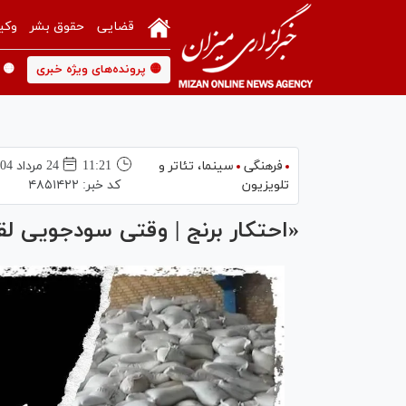
قضایی
حقوق بشر
وکی
🟡 پرونده‌های ویژه خبری
🟡 
فرهنگی
سینما،‌ تئاتر و
11:21
24 مرداد 1404
تلویزیون
کد خبر:
۴۸۵۱۴۲۲
«احتکار برنج | وقتی سودجویی لقم