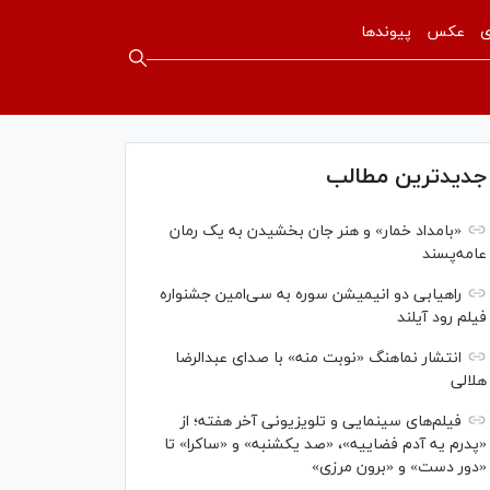
ی
عکس
پیوندها
جدیدترین مطالب
«بامداد خمار» و هنر جان بخشیدن به یک رمان
عامه‌پسند
راهیابی دو انیمیشن سوره به سی‌امین جشنواره
فیلم رود آیلند
انتشار نماهنگ «نوبت منه» با صدای عبدالرضا
هلالی
فیلم‌های سینمایی و تلویزیونی آخر هفته؛ از
«پدرم یه آدم فضاییه»، «صد یکشنبه» و «ساکرا» تا
«دور دست» و «برون مرزی»