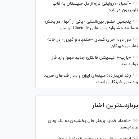
«آسباد»؛ روایتی تازه از دل سیستان به قاب
تلویزیون می‌آید
پنجمین حضور بین‌المللی «یکی از آنها» در بخش
مسابقه جشنواره بین‌المللی Cinétoile تونس
دور دوم اجرای کمدی «سندباد و فیروز» در خانه
نمایش مهرگان
«یارپ»؛ انیمیشن فانتزی جدید مهوا وارد فاز
تولید شد
رائد فریدزاده: سینمای ایران وام‌دار قلم‌های صریح
و دلسوز خبرنگاران است
پربازدیدترین اخبار
«بامداد خمار» و هنر جان بخشیدن به یک رمان
عامه‌پسند
اربعین در قاب دوربین‌های خودنما/ از «طی