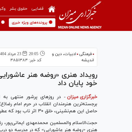
قضایی
حقوق بشر
وکی
🟡 پرونده‌های ویژه خبری
🟡 
فرهنگی
ادبیات، دین و
20:05
23 مرداد 1404
اندیشه
کد خبر:
۴۸۵۱۳۸۴
خود پایان داد
خبرگزاری میزان
-
در روزهای پرشور منتهی به
برجسته‌ترین هنرمندان انقلاب در حرم امام رضا(ع
حاصل این هم‌نشینی، خلق ۳۰ اثر ناب بود که عطر کربلا را در قاب هنر جا دادند.
حجت‌الاسلام والمسلمین محمدمهدی ایمانی‌پور، ر
هنری «روضه هنر عاشورایی» که در مدرسه دو درب