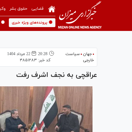
قضایی
حقوق بشر
وکی
🟡 پرونده‌های ویژه خبری
🟡 
جهان
سیاست
20:28
22 مرداد 1404
خارجی
کد خبر:
۴۸۵۱۲۸۳
عراقچی به نجف اشرف رفت