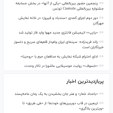
پنجمین حضور بین‌المللی «یکی از آنها» در بخش مسابقه
جشنواره بین‌المللی Cinétoile تونس
دور دوم اجرای کمدی «سندباد و فیروز» در خانه نمایش
مهرگان
«یارپ»؛ انیمیشن فانتزی جدید مهوا وارد فاز تولید شد
رائد فریدزاده: سینمای ایران وام‌دار قلم‌های صریح و دلسوز
خبرنگاران است
ادای احترام شبکه نمایش به مدافعان حرم با «روحینا»
«خسوف»؛ روایت موسیقایی عاشورا در تالار وحدت
پربازدیدترین اخبار
«بامداد خمار» و هنر جان بخشیدن به یک رمان عامه‌پسند
اربعین در قاب دوربین‌های خودنما/ از «طی طریق» تا
«ویترین بلاگری»