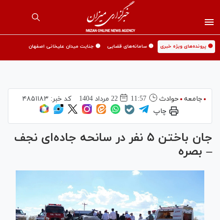
🟡 پرونده‌های ویژه خبری
🟡 سامانه‌های قضایی
🟡 جنایت میدان علیخانی اصفهان
جامعه
حوادث
11:57
22 مرداد 1404
کد خبر:
۴۸۵۱۱۸۳
چاپ
جان باختن ۵ نفر در سانحه جاده‌ای نجف
– بصره