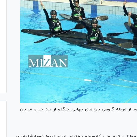
ود از مرحله گروهی بازی‌های جهانی چنگدو از سد چین، میزبان
انان، تیم ملی کانوپولو دختران ایران امروز (چهارشنبه) در