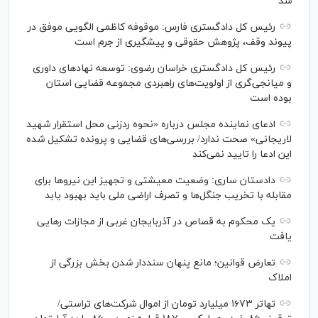
شد
رئیس کل دادگستری فارس: موقوفه کاظمی الگویی موفق در
پیوند وقف، پژوهش حقوقی و پیشگیری از جرم است
رئیس کل دادگستری خراسان رضوی: توسعه نهاد‌های داوری
و میانجی‌گری از اولویت‌های راهبردی مجموعه قضایی استان
بوده است
ادعای نماینده مجلس درباره «نحوه ردزنی محل استقرار شهید
لاریجانی» صحت ندارد/ بررسی‌های قضایی و پرونده تشکیل شده
این ادعا را تایید نمی‌کند
دادستان ساری: وضعیت معیشتی و تجهیز این نیرو‌ها برای
مقابله با تخریب جنگل‌ها و تصرف اراضی ملی باید بهبود یابد
یک محکوم به قصاص در آذربایجان‌ غربی از مجازات رهایی
یافت
تعارض قوانین؛ مانع پنهان سنددار شدن بخش بزرگی از
املاک
تهاتر ۱۶۷۳ میلیارد تومان از اموال شرکت‌های تراستی/