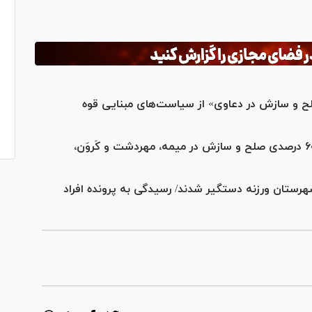
ح و سازش در دعاوی» از سیاست‌های مبنایی قوه
رئیس کل دادگستری استان اصفهان: آمار ۶۰ درصدی صلح و سازش در میمه، مهردشت و کَروَن،
ستان ورزنه دستگیر شدند/ رسیدگی به پرونده افراد