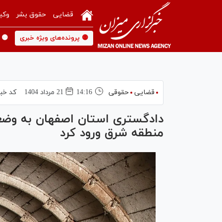
قضایی
حقوق بشر
وکی
🟡 پرونده‌های ویژه خبری
🟡 
قضایی
حقوقی
14:16
21 مرداد 1404
کد خبر
دادگستری استان اصفهان به وض
منطقه شرق ورود کرد