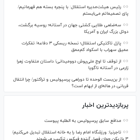
رئیس هیئت‌مدیره استقلال: با پنجره بسته هم قهرمانیم/
پای تصمیماتم می‌ایستم
سه‌ضلعی طلایی کشتی جهان در آستانه؛ روسیه برگشت،
دوئل بزرگ ایران و آمریکا
پازل تاکتیکی استقلال؛ نسخه ریسکی ۳ دفاعه/ تفکرات
عمیق سهراب با اسکواد کم‌عمق
از توقف تا اوجِ ملی‌پوش دوومیدانی/ داستان متفاوت زهرا
زارعی در آستانه ناگویا
از بن‌بست الوحده تا دوراهی پرسپولیس و تراکتور/ چرا انتقال
قربانی در هاله‌ای از ابهام است؟
پربازدیدترین اخبار
مدافع سابق پرسپولیس به الطلبه پیوست
تاجرنیا: ورزشگاه امام رضا را به خانه استقلال تبدیل می‌کنیم/
۳ بازیکن جوان فصل آینده فیکس ترکیب می‌شوند