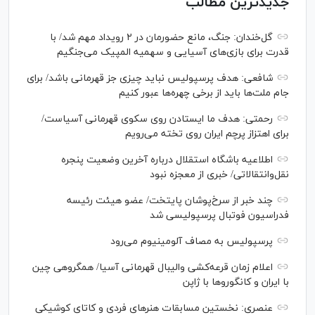
جدیدترین مطالب
گل‌خندان: جنگ، مانع حضورمان در ۲ رویداد مهم شد/ با
قدرت برای بازی‌های آسیایی و سهمیه المپیک می‌جنگیم
شافعی: هدف پرسپولیس نباید چیزی جز قهرمانی باشد/ برای
جام ملت‌ها باید از برخی چهره‌ها عبور کنیم
رحمتی: هدف ما ایستادن روی سکوی قهرمانی آسیاست/
برای اهتزاز پرچم ایران روی تخته می‌رویم
اطلاعیه باشگاه استقلال درباره آخرین وضعیت پنجره
نقل‌وانتقالاتی/ خبری از معجزه نبود
چند خبر از سرخ‌پوشان پایتخت/ عضو هیئت رئیسه
فدراسیون فوتبال پرسپولیسی شد
پرسپولیس به مصاف آلومینیوم می‌رود
اعلام زمان قرعه‌کشی والیبال قهرمانی آسیا/ همگروهی چین
با ایران و کانگورو‌ها با ژاپن
عنصری: نخستین مسابقات هنر‌های فردی و کاتای کوشیکی