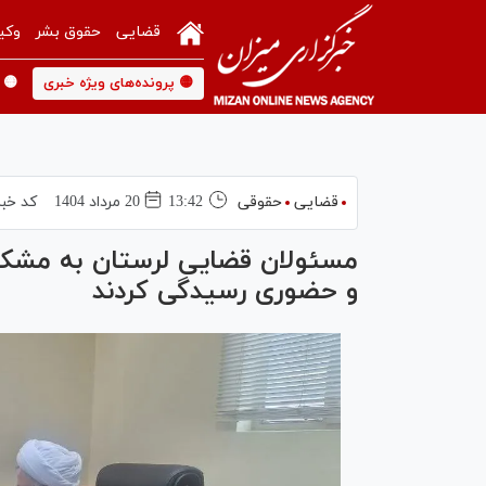
قضایی
حقوق بشر
وکی
🟡 پرونده‌های ویژه خبری
🟡 
قضایی
حقوقی
13:42
20 مرداد 1404
کد خبر
و حضوری رسیدگی کردند