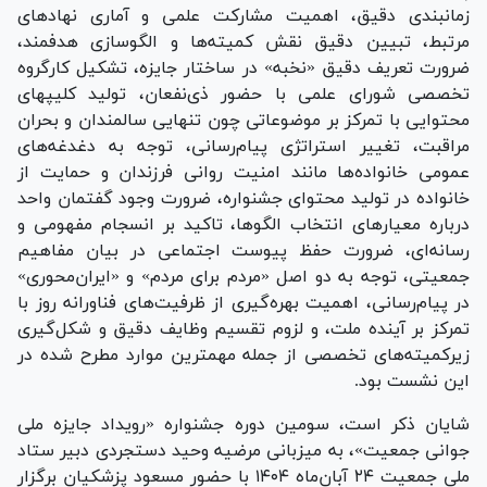
زمانبندی دقیق، اهمیت مشارکت علمی و آماری نهادهای
مرتبط، تبیین دقیق نقش کمیته‌ها و الگوسازی هدفمند،
ضرورت تعریف دقیق «نخبه» در ساختار جایزه، تشکیل کارگروه
تخصصی شورای علمی با حضور ذی‌نفعان، تولید کلیپ‎های
محتوایی با تمرکز بر موضوعاتی چون تنهایی سالمندان و بحران
مراقبت، تغییر استراتژی پیام‌رسانی، توجه به دغدغه‌های
عمومی خانواده‌ها مانند امنیت روانی فرزندان و حمایت از
خانواده در تولید محتوای جشنواره، ضرورت وجود گفتمان واحد
درباره معیارهای انتخاب الگوها، تاکید بر انسجام مفهومی و
رسانه‌ای، ضرورت حفظ پیوست اجتماعی در بیان مفاهیم
جمعیتی، توجه به دو اصل «مردم برای مردم» و «ایران‌محوری»
در پیام‌رسانی، اهمیت بهره‌گیری از ظرفیت‌های فناورانه روز با
تمرکز بر آینده ملت، و لزوم تقسیم وظایف دقیق و شکل‌گیری
زیرکمیته‌های تخصصی از جمله مهمترین موارد مطرح شده در
این نشست بود.
شایان ذکر است‌، سومین دوره جشنواره «رویداد جایزه ملی
جوانی جمعیت»، به میزبانی مرضیه وحید دستجردی دبیر ستاد
ملی جمعیت ۲۴ آبان‌ماه ۱۴۰۴ با حضور مسعود پزشکیان برگزار