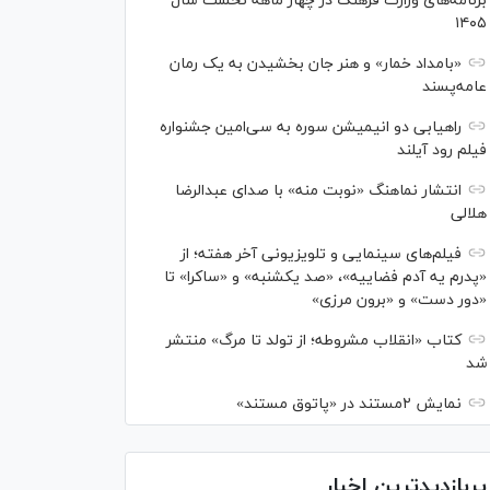
برنامه‌های وزارت فرهنگ در چهار ماهه نخست سال
۱۴۰۵
«بامداد خمار» و هنر جان بخشیدن به یک رمان
عامه‌پسند
راهیابی دو انیمیشن سوره به سی‌امین جشنواره
فیلم رود آیلند
انتشار نماهنگ «نوبت منه» با صدای عبدالرضا
هلالی
فیلم‌های سینمایی و تلویزیونی آخر هفته؛ از
«پدرم یه آدم فضاییه»، «صد یکشنبه» و «ساکرا» تا
«دور دست» و «برون مرزی»
کتاب «انقلاب مشروطه؛ از تولد تا مرگ» منتشر
شد
نمایش ۲مستند در «پاتوق مستند»
پربازدیدترین اخبار