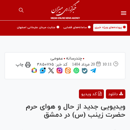
🟡 پرونده‌های ویژه خبری
🟡 سامانه‌های قضایی
🟡 جنایت میدان علیخانی اصفهان
چندرسانه
عمومی
10:11
20 مرداد 1404
کد خبر:
۴۸۵۰۷۶۵
چاپ
Play
دانلود
کد ویدیو
Video
ویدیویی جدید از حال و هوای حرم
حضرت زینب (س) در دمشق