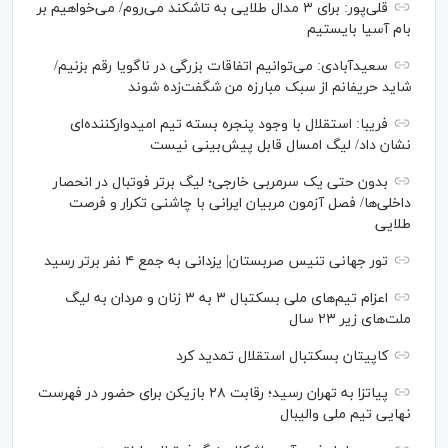
قلی‌پور: برای ۳ مدال طلایی به تاشکند می‌روم/ می‌خواهیم بر
بام آسیا بایستیم
سعیدآبادی: می‌توانیم اتفاقات بزرگی در ناگویا رقم بزنیم/
شاید حریفانم از سبک مبارزه من شگفت‌زده شوند
فریبا: استقلال با وجود پنجره بسته تیم امیدوارکننده‌ای
نشان داد/ لیگ امسال قابل پیش‌بینی نیست
بدون حتی یک سرمربی خارجی؛ لیگ برتر فوتبال در انحصار
داخلی‌ها/ فصل آزمون مربیان ایرانی با چاشنی تکرار و فرصت
طلایی
تور جهانی تنیس صربستان| یزدانی به جمع ۴ نفر برتر رسید
اعزام تیم‌های ملی بسکتبال ۳ به ۳ زنان و مردان به لیگ
ملت‌های زیر ۲۳ سال
کاپیتان بسکتبال استقلال تمدید کرد
پیاتزا به تهران رسید؛ رقابت ۲۸ بازیکن برای حضور در فهرست
نهایی تیم ملی والیبال