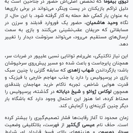
تیوی بیفوما
که تخصص اصلی‌اش حضور در جناحین است به‌
دلیل تراکم بازیکنان در پست وینگر، می‌تواند در برخی بازی‌ها
به‌ عنوان یار کمکی خط حمله به کار گرفته شود. با این حال، از
نگاه
وحید هاشمیان
، حضور یک فوروارد قدبلند و سرزن در
مسابقاتی که حریفان عقب‌نشینی می‌کنند و بازی به سمت
ارسال‌های مستقیم می‌رود، می‌تواند سرنوشت دیدار را تغییر
دهد.
این نیاز تاکتیکی، علی‌رغم توانایی نسبی علیپور در ضربات سر،
همچنان پابرجاست و باعث شده دو مسیر پیش‌روی سرخپوشان
باشد؛ بازگرداندن
شهاب زاهدی
که سابقه گلزنی با چنین سبک
بازی در پرسپولیس را دارد یا جذب مهاجم خارجی با فیزیک و
قدرت هوایی شاخص. تجربه ناکام خرید مهاجمان بلندقدی
همچون
لوکاس ژوائو
و
شیخ دیاباته
در گذشته، پرسپولیس را
محتاط کرده، اما هنوز این احتمال وجود دارد که باشگاه بار
دیگر چنین گزینه‌ای را آزمایش کند.
زمان محدود تا آغاز رقابت‌ها فشار تصمیم‌گیری را بیشتر کرده
است. حذف نام
عیسی آل‌کثیر
از فهرست، بلاتکلیفی وضعیت
سردار دورسون
و هزینه‌های بالای فسخ قرارداد او، شرایط