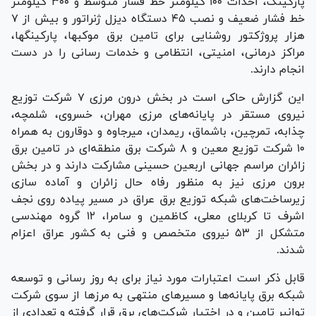
پارکینگ، احداث ۱۰۰ کیلومتر خط فشار متوسط و ۳۰۰ کیلومتر
خط فشار ضعیف و نصب ۴۵ دستگاه دیزل ژنراتور و بیش از ۷
هزار پروژکتور روشنایی برای تامین برق موکبها، پارکینگها،
مراکز درمانی، امنیتی، انتظامی و خدمات رسانی را در دست
انجام دارند.
این گزارش حاکی است در بخش درون مرزی ۷ شرکت توزیع
نیروی مستقر در پایانه‌های مرزی مهران، خسروی، شلمچه،
چذابه، تمرچین، باشماق، ریمدان، میرجاوه و دوقارون به همراه
۱۰ شرکت توزیع معین و ۸ شرکت برق منطقه‌ای در تامین برق
زائران مراسم جهانی اربعین حسینی مشارکت دارند و در بخش
برون مرزی نیز به منظور رفاه حال زائران و آماده سازی
زیرساخت‌های شبکه توزیع برق عراق در مسیر پیاده روی نجف
اشرف تا کربلای معلی، کاظمین و سامرا، ۱۲ گروه مهندسی
متشکل از ۵۳ نیروی متخصص و فنی به کشور عراق اعزام
شدند.
قابل ذکر است اعتبارات مورد نیاز برای به روز رسانی و توسعه
شبکه برق پایانه‌ها و مسیر‌های منتهی به مرز‌ها از سوی شرکت
توانیر تامین و در اختیار شرکت‌های برق قرار گرفته و تعدادی از