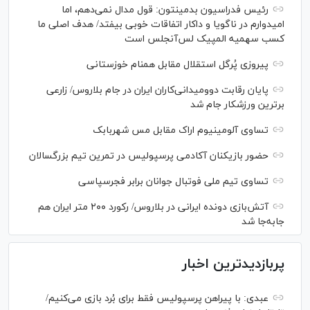
رئیس فدراسیون بدمینتون: قول مدال نمی‌دهم، اما
امیدوارم در ناگویا و داکار اتفاقات خوبی بیفتد/ هدف اصلی ما
کسب سهمیه المپیک لس‌آنجلس است
پیروزی پُرگل استقلال مقابل همنام خوزستانی
پایان رقابت دوومیدانی‌کاران ایران در جام بلاروس/ زارعی
برترین ورزشکار جام شد
تساوی آلومینیوم اراک مقابل مس شهربابک
حضور بازیکنان آکادمی پرسپولیس در تمرین تیم بزرگسالان
تساوی تیم ملی فوتبال جوانان برابر فجرسپاسی
آتش‌بازی دونده ایرانی در بلاروس/ رکورد ۲۰۰ متر ایران هم
جابه‌جا شد
پربازدیدترین اخبار
عبدی: با پیراهن پرسپولیس فقط برای بُرد بازی می‌کنیم/