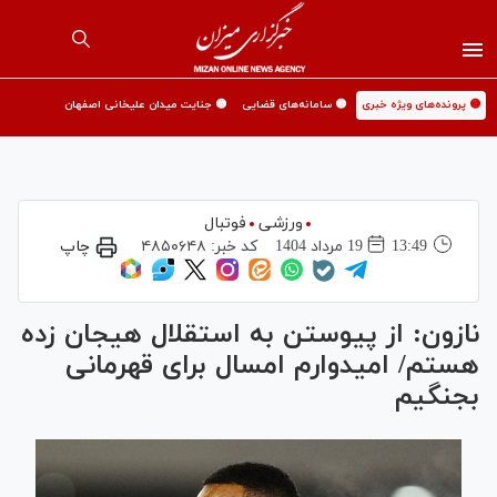
🟡 پرونده‌های ویژه خبری
🟡 سامانه‌های قضایی
🟡 جنایت میدان علیخانی اصفهان
ورزشی
فوتبال
13:49
19 مرداد 1404
کد خبر:
۴۸۵۰۶۴۸
چاپ
نازون: از پیوستن به استقلال هیجان زده
هستم/ امیدوارم امسال برای قهرمانی
بجنگیم