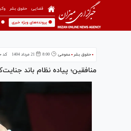
قضایی
حقوق بشر
وکی
🟡 پرونده‌های ویژه خبری
🟡 
حقوق بشر
عمومی
8:00
21 مرداد 1404
کد خ
منافقین؛ پیاده نظام باند جنایت‌کا