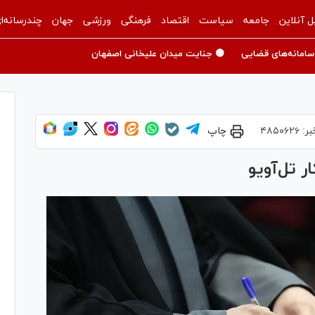
ل آنلاین
جامعه
سیاست
اقتصاد
فرهنگی
ورزشی
جهان
چندرسانه‌ا
سامانه‌های قضایی
🟡 جنایت میدان علیخانی اصفهان
بر:
۴۸۵۰۶۲۶
چاپ
ر تل‌آویو