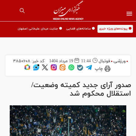
🟡 پرونده‌های ویژه خبری
🟡 سامانه‌های قضایی
🟡 جنایت میدان علیخانی اصفهان
ورزشی
فوتبال
11:44
19 مرداد 1404
کد خبر:
۴۸۵۰۶۰۸
چاپ
صدور آرای جدید کمیته وضعیت/
استقلال محکوم شد