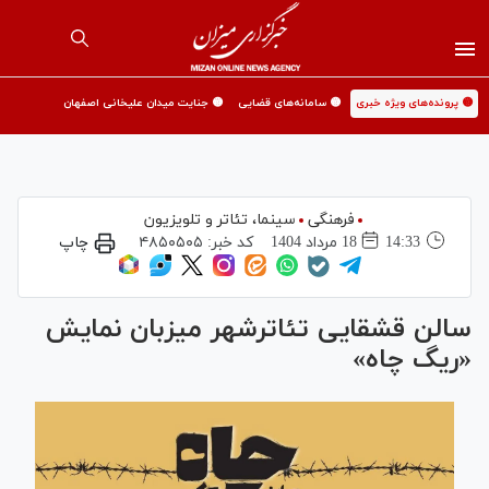
🟡 پرونده‌های ویژه خبری
🟡 سامانه‌های قضایی
🟡 جنایت میدان علیخانی اصفهان
فرهنگی
سینما،‌ تئاتر و تلویزیون
14:33
18 مرداد 1404
کد خبر:
۴۸۵۰۵۰۵
چاپ
سالن قشقایی تئاترشهر میزبان نمایش
«ریگ چاه»