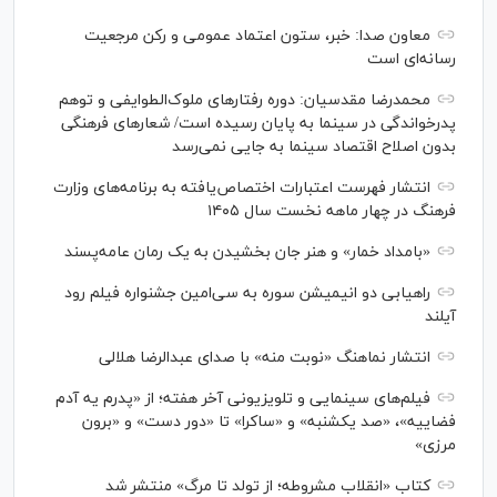
معاون صدا: خبر، ستون اعتماد عمومی و رکن مرجعیت
رسانه‌ای است
محمدرضا مقدسیان: دوره رفتارهای ملوک‌الطوایفی و توهم
پدرخواندگی در سینما به پایان رسیده است/ شعارهای فرهنگی
بدون اصلاح اقتصاد سینما به جایی نمی‌رسد
انتشار فهرست اعتبارات اختصاص‌یافته به برنامه‌های وزارت
فرهنگ در چهار ماهه نخست سال ۱۴۰۵
«بامداد خمار» و هنر جان بخشیدن به یک رمان عامه‌پسند
راهیابی دو انیمیشن سوره به سی‌امین جشنواره فیلم رود
آیلند
انتشار نماهنگ «نوبت منه» با صدای عبدالرضا هلالی
فیلم‌های سینمایی و تلویزیونی آخر هفته؛ از «پدرم یه آدم
فضاییه»، «صد یکشنبه» و «ساکرا» تا «دور دست» و «برون
مرزی»
کتاب «انقلاب مشروطه؛ از تولد تا مرگ» منتشر شد