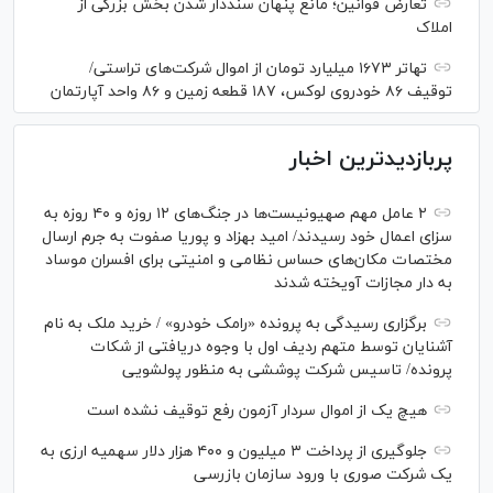
تعارض قوانین؛ مانع پنهان سنددار شدن بخش بزرگی از
املاک
تهاتر ۱۶۷۳ میلیارد تومان از اموال شرکت‌های تراستی/
توقیف ۸۶ خودروی لوکس، ۱۸۷ قطعه زمین و ۸۶ واحد آپارتمان
پربازدیدترین اخبار
۲ عامل مهم صهیونیست‌ها در جنگ‌های ۱۲ روزه و ۴۰ روزه به
سزای اعمال خود رسیدند/ امید بهزاد و پوریا صفوت به جرم ارسال
مختصات مکان‌های حساس نظامی و امنیتی برای افسران موساد
به دار مجازات آویخته شدند
برگزاری رسیدگی به پرونده «رامک خودرو» / خرید ملک به نام
آشنایان توسط متهم ردیف اول با وجوه دریافتی از شکات
پرونده/ تاسیس شرکت پوششی به منظور پولشویی
هیچ یک از اموال سردار آزمون رفع توقیف نشده است
جلوگیری از پرداخت ۳ میلیون و ۴۰۰ هزار دلار سهمیه ارزی به
یک شرکت صوری با ورود سازمان بازرسی