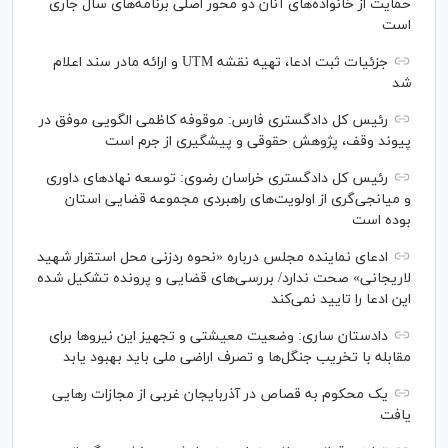
حمایت از خانواده‌های آنان دو محور اصلی برنامه‌های سال جاری
است
جزئیات ثبت ادعا، تهیه نقشه UTM و ارائه مادر سند اعلام
شد
رئیس کل دادگستری فارس: موقوفه کاظمی الگویی موفق در
پیوند وقف، پژوهش حقوقی و پیشگیری از جرم است
رئیس کل دادگستری خراسان رضوی: توسعه نهاد‌های داوری
و میانجی‌گری از اولویت‌های راهبردی مجموعه قضایی استان
بوده است
ادعای نماینده مجلس درباره «نحوه ردزنی محل استقرار شهید
لاریجانی» صحت ندارد/ بررسی‌های قضایی و پرونده تشکیل شده
این ادعا را تایید نمی‌کند
دادستان ساری: وضعیت معیشتی و تجهیز این نیرو‌ها برای
مقابله با تخریب جنگل‌ها و تصرف اراضی ملی باید بهبود یابد
یک محکوم به قصاص در آذربایجان‌ غربی از مجازات رهایی
یافت