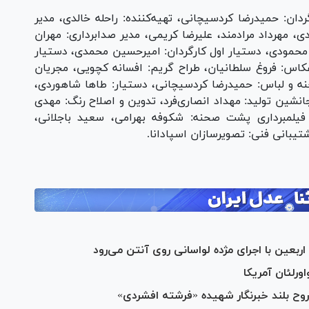
ردان: حمیدرضا کردسیچانی، تهیه‌کننده: راحله خالدی، مدیر
، مهرداد مرادمند، علیرضا کریمی، مدیر صدابرداری: مهران
یبا محمودی، دستیار اول کارگردان: امیرحسین محمدی، دستیار
اس: فروغ سلطانیان، طراح گریم: افسانه کچویی، مجریان
ه و لباس: حمیدرضا کردسیچانی، دستیار: طا‌ها شاهوردی،
نشین تولید: مهداد انصاری‌فرد، تدوین و اصلاح رنگ: مهدی
، فیلمبرداری پشت صحنه: شکوفه بهرامی، سعید باجلانی،
شتیبانی فنی: تصویرسازان اسپادانا.
 اربعین با اجرای مژده لواسانی روی آنتن می‌رود
ورلئان آمریکا
روح بلند خبرنگار شهیده «فرشته افشردی»