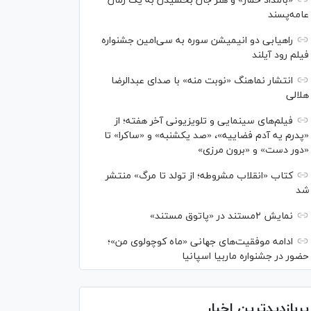
«بامداد خمار» و هنر جان بخشیدن به یک رمان
عامه‌پسند
راهیابی دو انیمیشن سوره به سی‌امین جشنواره
فیلم رود آیلند
انتشار نماهنگ «نوبت منه» با صدای عبدالرضا
هلالی
فیلم‌های سینمایی و تلویزیونی آخر هفته؛ از
«پدرم یه آدم فضاییه»، «صد یکشنبه» و «ساکرا» تا
«دور دست» و «برون مرزی»
کتاب «انقلاب مشروطه؛ از تولد تا مرگ» منتشر
شد
نمایش ۲مستند در «پاتوق مستند»
ادامه موفقیت‌های جهانی «ماه کوچولوی من»؛
حضور در جشنواره ماربیا اسپانیا
پربازدیدترین اخبار