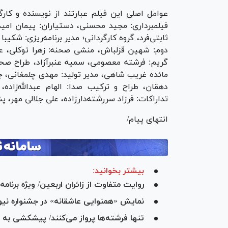
عوامل اصلی این فیلم عبارتند از نویسنده و کارگ
فیلمبرداری: مجید محسنی، دستیاران: پیمان امیدی
ثابتی‌فرد، گروه کارگردانی؛ مدیر برنامه‌ریزی: شک
دوم: شهین قزلباش، منشی صحنه: زهرا توکلی، عک
گریم: فرشته معصومی، سمیه عنبرآزاد، طراح صحن
مائده غریب شاهی، مدیر تولید: مهدی چلمغانی، جا
دهقان، طراح و ترکیب صدا: الهام عبدالله‌زاده
تداراکات: فرزاد سررشته‌دارزاده، علی جلالی مهر، پ
انتهای پیام/
بیشتر بخوانید:
روایت متفاوت از زائران اربعین/ ویژه برنامه
نمایش «همنوایی عاشقانه» در جشنواره نیوا
تنها فرشته‌ها پرواز می‌کنند/ پیشکشی به 