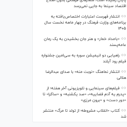
پایان رسیده است/ شعارهای فرهنگی بدون اصلاح
اقتصاد سینما به جایی نمی‌رسد
انتشار فهرست اعتبارات اختصاص‌یافته به
برنامه‌های وزارت فرهنگ در چهار ماهه نخست سال
۱۴۰۵
«بامداد خمار» و هنر جان بخشیدن به یک رمان
عامه‌پسند
راهیابی دو انیمیشن سوره به سی‌امین جشنواره
فیلم رود آیلند
انتشار نماهنگ «نوبت منه» با صدای عبدالرضا
هلالی
فیلم‌های سینمایی و تلویزیونی آخر هفته؛ از
«پدرم یه آدم فضاییه»، «صد یکشنبه» و «ساکرا» تا
«دور دست» و «برون مرزی»
کتاب «انقلاب مشروطه؛ از تولد تا مرگ» منتشر
شد