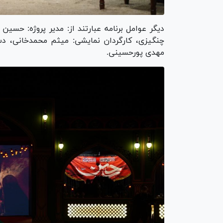
دیگر عوامل برنامه عبارتند از: مدیر پروژه: حسین
چنگیزی، کارگردان نمایشی: میثم محمدخانی، دستی
مهدی پورحسینی.