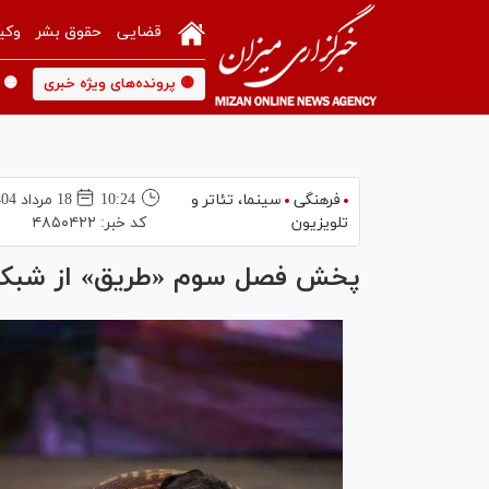
قضایی
حقوق بشر
وکی
🟡 پرونده‌های ویژه خبری
🟡 
فرهنگی
سینما،‌ تئاتر و
10:24
18 مرداد 1404
تلویزیون
کد خبر:
۴۸۵۰۴۲۲
پخش فصل سوم «طریق» از شبک