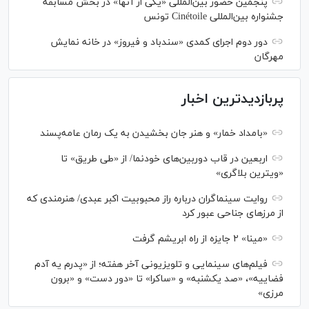
پنجمین حضور بین‌المللی «یکی از آنها» در بخش مسابقه
جشنواره بین‌المللی Cinétoile تونس
دور دوم اجرای کمدی «سندباد و فیروز» در خانه نمایش
مهرگان
پربازدیدترین اخبار
«بامداد خمار» و هنر جان بخشیدن به یک رمان عامه‌پسند
اربعین در قاب دوربین‌های خودنما/ از «طی طریق» تا
«ویترین بلاگری»
روایت سینماگران درباره راز محبوبیت اکبر عبدی/ هنرمندی که
از مرزهای جناحی عبور کرد
«مینا» ۲ جایزه از راه ابریشم گرفت
فیلم‌های سینمایی و تلویزیونی آخر هفته؛ از «پدرم یه آدم
فضاییه»، «صد یکشنبه» و «ساکرا» تا «دور دست» و «برون
مرزی»