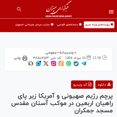
🟡 پرونده‌های ویژه خبری
🟡 سامانه‌های قضایی
🟡 جنایت میدان علیخانی اصفهان
چندرسانه
عمومی
13:58
16 مرداد 1404
کد خبر:
۴۸۵۰۲۵۳
چاپ
Play
دانلود
کد ویدیو
Video
پرچم رژیم صهیونی و آمریکا زیر پای
راهیان اربعین در موکب آستان مقدس
مسجد جمکران