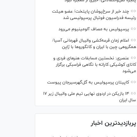
پنجره نقل‌وانتقالاتی/ خبری از معجزه نبود
چند خبر از سرخ‌پوشان پایتخت/ عضو هیئت
رئیسه فدراسیون فوتبال پرسپولیسی شد
پرسپولیس به مصاف آلومینیوم می‌رود
اعلام زمان قرعه‌کشی والیبال قهرمانی آسیا/
همگروهی چین با ایران و کانگورو‌ها با ژاپن
عنصری: نخستین مسابقات هنر‌های فردی و
کاتای کوشیکی کاراته با نگاهی فراسبکی برگزار
می‌شود
کاپیتان پرسپولیس به گل‌گهرسیرجان پیوست
۱۴ بازیکن در اردوی نهایی تیم ملی والیبال زیر ۱۷
سال ایران
پربازدیدترین اخبار