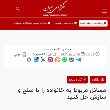
🟡 پرونده‌های ویژه خبری
🟡 سامانه‌های قضایی
🟡 جنایت میدان علیخانی اصفهان
چندرسانه
عمومی
10:53
15 مرداد 1404
کد خبر:
۴۸۵۰۰۹۹
چاپ
Play
دانلود
کد ویدیو
Video
مسائل مربوط به خانواده را با صلح و
سازش حل کنید