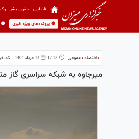
قضایی
حقوق بشر
وکی
🟡 پرونده‌های ویژه خبری
🟡 
اقتصاد
عمومی
17:12
14 مرداد 1404
کد خب
میرجاوه به شبکه سراسری گاز م