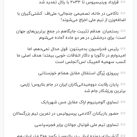
قرارداد وینیسیوس تا ۲۰۳۲ با رئال‌ تمدید شد
ناکامی در خانه، تصمیمی جنجالی؛ علی‌اف: کشتی‌گیران با
اضافه‌وزن از تیم ملی اخراج می‌شوند!
رستمیان: هدفم تثبیت جایگاهم در جمع برترین‌های جهان
است/ برای درخشش در هر دو ماده آماده می‌شوم
رئیس فدراسیون بدمینتون: قول مدال نمی‌دهم، اما
امیدوارم در ناگویا و داکار اتفاقات خوبی بیفتد/ هدف اصلی ما
کسب سهمیه المپیک لس‌آنجلس است
پیروزی پُرگل استقلال مقابل همنام خوزستانی
پایان رقابت دوومیدانی‌کاران ایران در جام بلاروس/ زارعی
برترین ورزشکار جام شد
تساوی آلومینیوم اراک مقابل مس شهربابک
حضور بازیکنان آکادمی پرسپولیس در تمرین تیم بزرگسالان
تساوی تیم ملی فوتبال جوانان برابر فجرسپاسی
آتش‌بازی دونده ایرانی در بلاروس/ رکورد ۲۰۰ متر ایران هم