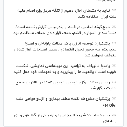
نخواهیم داد
نباید به دشمنان اجازه دهیم از تنگه هرمز برای اقدام علیه
ملت ایران استفاده کنند
هیچ‌گونه اصابتی در قشم و بندرعباس گزارش نشده است/
منشأ صدای انفجار در قشم، هدف قرار دادن اهداف متخاصم بود
پزشکیان: توسعه انرژی پاک، عدالت یارانه‌ای و اصلاح
مدیریت، سه محور تحول اقتصادی/ مسیر اصلاحات آغاز شده و
متوقف نخواهد شد
پاسخ قالیباف به ترامپ: این دیپلماسی نمایشی، شکست
خورده است / واقعیت‌ها را بپذیرید و به تعهدات خود عمل کنید
رییس ستاد مرکزی اربعین: اربعین ۱۴۰۵ در بالاترین سطح
امنیت برگزار شد
پزشکیان:مشروطه نقطه عطف بیداری و آزادی‌خواهی ملت
ایران بود
بیانیه خانواده شهید لاریجانی درباره برخی از گمانه‌زنی‌های
رسانه‌ای