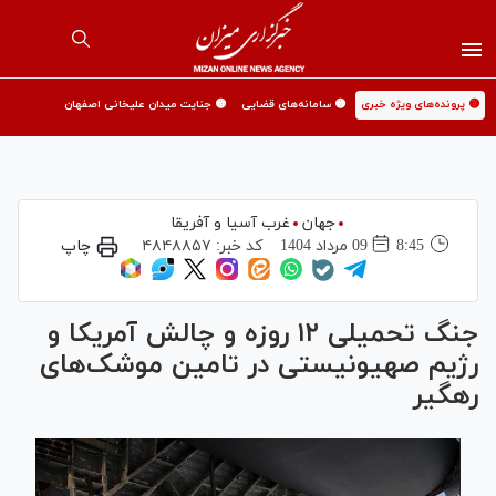
🟡 پرونده‌های ویژه خبری
🟡 سامانه‌های قضایی
🟡 جنایت میدان علیخانی اصفهان
جهان
غرب آسیا و آفریقا
8:45
09 مرداد 1404
کد خبر:
۴۸۴۸۸۵۷
چاپ
جنگ تحمیلی ۱۲ روزه و چالش آمریکا و
رژیم صهیونیستی در تامین موشک‌های
رهگیر