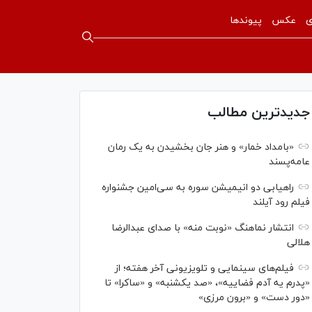
ی
عکس
پیوندها
جدیدترین مطالب
«بامداد خمار» و هنر جان بخشیدن به یک رمان
عامه‌پسند
راهیابی دو انیمیشن سوره به سی‌امین جشنواره
فیلم رود آیلند
انتشار نماهنگ «نوبت منه» با صدای عبدالرضا
هلالی
فیلم‌های سینمایی و تلویزیونی آخر هفته؛ از
«پدرم یه آدم فضاییه»، «صد یکشنبه» و «ساکرا» تا
«دور دست» و «برون مرزی»