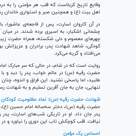
وقایع تاریخ کربلاست که قلب هر مؤمنی را به درد
اهل بیت (ع) و همچنین صبر و استواری خاندان 
در آن کاروان اسارت، پس از فاجعه‌ی عاشورا، با
چشمانی اشکبار، به اسیری برده شدند. در میان آ
چهرهای معصوم و دلی شکسته، همراه حضرت زیبنب 
کودکی، شاهد شهادت پدر، برادران و عزیزانش بود
می‌افتاد و گریه می‌کرد.
روایت است که در شام، در حالی که سر مبارک اما
حضرت رقیه (س) در عالم خواب، پدر را دید و با ص
طلبید، اما پاسخی نشنید. این فراق و اندوه، چنان
تنهایی، جان به جان آفرین تسلیم و به شهادت رس
شهادت حضرت رقیه (س): نماد مظلومیت کودکان د
حضرت رقیه (س)، دختر سه‌ساله امام حسین (ع)، پ
پدر جان داد. او در تاریکی شب‌های اسارت، پدر را 
نیافت. قلب کوچکش تاب این دوری را نیاورد و در
احساس یک مؤمن