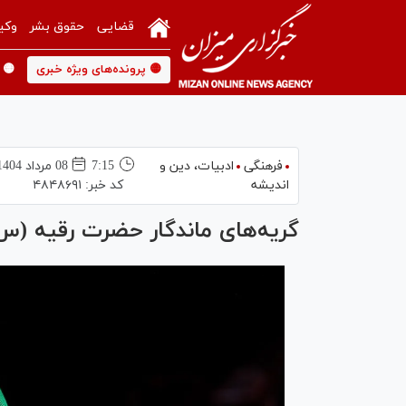
قضایی
حقوق بشر
وکی
🟡 پرونده‌های ویژه خبری
🟡 
فرهنگی
ادبیات، دین و
7:15
08 مرداد 1404
اندیشه
کد خبر:
۴۸۴۸۶۹۱
گریه‌های ماندگار حضرت رقیه (س)