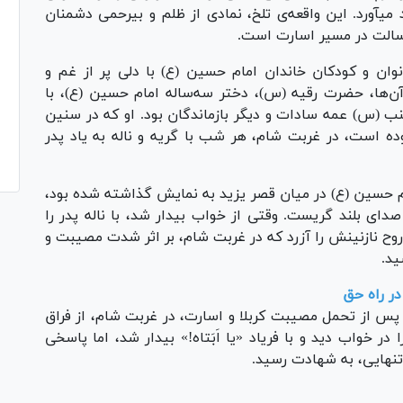
 میآورد. این واقعه‌ی تلخ، نمادی از ظلم و بیرحمی دشمنان
رسالت در مسیر اسارت است.
نوان و کودکان خاندان امام حسین (ع) با دلی پر از غم و
ن‌ها، حضرت رقیه (س)، دختر سه‌ساله امام حسین (ع)، با
(س) عمه سادات و دیگر بازماندگان بود. او که در سنین
ه است، در غربت شام، هر شب با گریه و ناله به یاد پدر
م حسین (ع) در میان قصر یزید به نمایش گذاشته شده بود،
دای بلند گریست. وقتی از خواب بیدار شد، با ناله پدر را
 روح نازنینش را آزرد که در غربت شام، بر اثر شدت مصیبت و
ید.
ر راه حق
س از تحمل مصیبت کربلا و اسارت، در غربت شام، از فراق
در خواب دید و با فریاد «یا اَبَتاه!» بیدار شد، اما پاسخی
 تنهایی، به شهادت رسید.