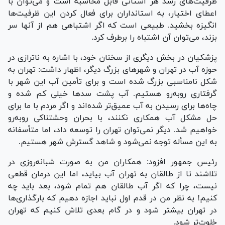
ظرفیت‌های رشد هر استانی قابل محاسبه است و می‌توان با
اعطای اختیار، به استانداران برای فعال کردن این ظرفیت‌ها
انگیزه بخشید. طبیعی است که اگر اشتباهی هم از آنها سر
بزند، می‌توان آن اشتباه را برطرف کرد.
پزشکیان در بخش دیگری از سخنان خود، با اشاره به ناترازی در
حوزه آب در تهران و شهر‌های بزرگ دیگر، اظهار داشت: تهران به
شکل نامناسبی بزرگ شده است و برای تأمین آب این شهر با
گرفتاری رو‌به‌رو هستیم. آب پشت سد‌ها خیلی کم شده و
چاه‌ها برای رسیدن به آب عمیق‌تر شده‌اند و اگر مردم با ما برای
حل مشکل آب همکاری نکنند، با بحران وحشتناکی رو‌به‌رو
خواهیم شد. دیگر نمی‌توان تهران را توسعه داد، اما متأسفانه
به این مسأله توجه نمی‌شود و شاهد گسترش شهر هستیم.
رئیس جمهور افزود: همکاران من به صورت شبانه‌روزی در
تلاشند تا از طالقان به تهران آب بیاید، اما این درمان قطعی
نیست، چرا که اگر آب طالقان هم تمام شود، بعد باید چه
کنیم! به نظر من در قدم اول نباید اجازه دهیم که بارگذاری‌ها
در تهران بیشتر شود و در گام بعدی تلاش کنیم که تهران
خلوت‌تر شود.