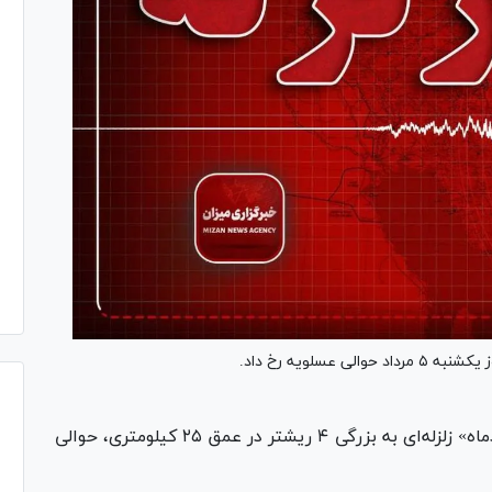
ساعت ۱۲:۰۰:۲۹ «یکشنبه ۵ مردادماه» زلزله‌ای به بزرگی ۴ ریشتر در عمق ۲۵ کیلومتری، حوالی