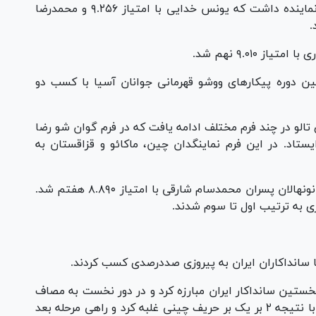
همچنین در فرم نانچوان جوانان پسران ایران دو نماینده داشت که یونس خدایی با امتیاز ۹.۲۵۶ و محمدرضا
 ۹.۰۱۰ نهم شد.
 دوره پیکار‌های ووشو قهرمانی جوانان آسیا با کسب دو
تالو در چند فرم مختلف ادامه یافت که در فرم گوان شو رضا
۹.۲۴ در جایگاه پنجم ایستاد. در این فرم نماینگدان چین، ماکائو و قزاقستان به
در ادامه رقابت‌های عصر تالو و در فرم چانگ کوان نونهالان پسران محمدسام شارقی با امتیاز ۸.۸۹۰ هفتم شد.
ی به ترتیب اول تا سوم شدند.
 سانداکاران ایران به پیروزی صددرصدی کسب کردند.
نوان نخستین سانداکار ایران مبارزه کرد و در دور نخست به مصاف
چن جینکیونگ از چین رفت. ادیبی در این مبارزه با نتیجه ۲ بر یک بر حریف چینی غلبه کرد و راهی مرحله بعد