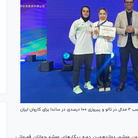
روز نخست مسابقات ووشو جوانان قهرمانی آسیا با کسب ۲ مدال در تالو و پیروزی ۱۰۰ درصدی در ساندا برای کاروان ایران
ن ووشو، دوازدهمین دوره پیکار‌های ووشو جوانان قهرمانی