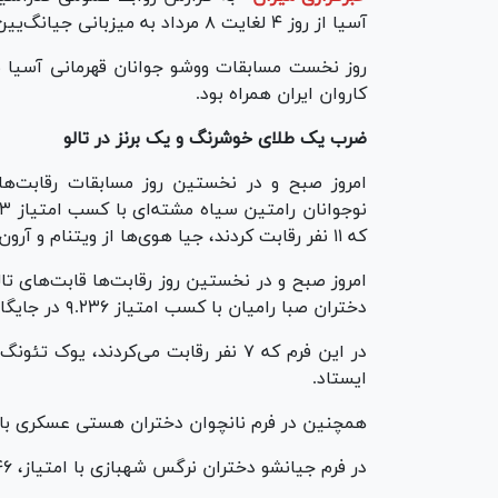
آسیا از روز ۴ لغایت ۸ مرداد به میزبانی جیانگ‌یین چین برگزار می‌شود.
روز نخست مسابقات ووشو جوانان قهرمانی آسیا با
کاروان ایران همراه بود.
ضرب یک طلای خوشرنگ و یک برنز در تالو
امروز صبح و در نخستین روز مسابقات رقابت‌های
که ۱۱ نفر رقابت کردند، جیا هوی‌ها از ویتنام و آرون هانجایا تیوس از اندونزی دوم و سوم شدند.
امروز صبح و در نخستین روز رقابت‌ها قابت‌های تال
دختران صبا رامیان با کسب امتیاز ۹.۲۳۶ در جایگاه سوم ایستاد و مدال برنز را بر گردن آویخت.
در این فرم که ۷ نفر رقابت می‌کردند، ی
ایستاد.
همچنین در فرم نانچوان دختران هستی عسکری با امتیاز ۹.۳۳۶ 
در فرم جیانشو دختران نرگس شهبازی با امتیاز، ۹.۳۴۶ در جایگاه پنجم ایستاد.